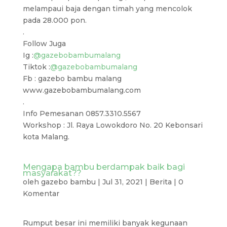
melampaui baja dengan timah yang mencolok
pada 28.000 pon.
.
Follow Juga
Ig :
@gazebobambumalang
Tiktok :
@gazebobambumalang
Fb : gazebo bambu malang
www.gazebobambumalang.com
.
Info Pemesanan 0857.3310.5567
Workshop : Jl. Raya Lowokdoro No. 20 Kebonsari
kota Malang.
Mengapa bambu berdampak baik bagi
masyarakat??
oleh
gazebo bambu
|
Jul 31, 2021
|
Berita
|
0
Komentar
Rumput besar ini memiliki banyak kegunaan