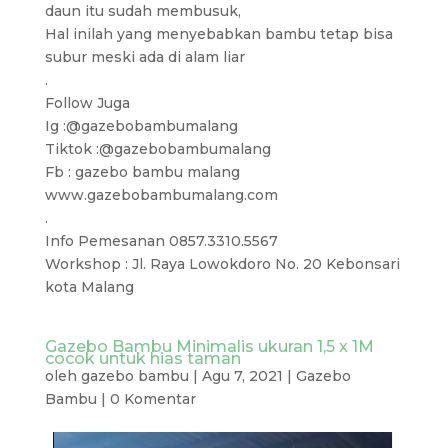
daun itu sudah membusuk,
Hal inilah yang menyebabkan bambu tetap bisa
subur meski ada di alam liar
.
Follow Juga
Ig :@gazebobambumalang
Tiktok :@gazebobambumalang
Fb : gazebo bambu malang
www.gazebobambumalang.com
.
Info Pemesanan 0857.3310.5567
Workshop : Jl. Raya Lowokdoro No. 20 Kebonsari
kota Malang
Gazebo Bambu Minimalis ukuran 1,5 x 1M
cocok untuk hias taman
oleh
gazebo bambu
|
Agu 7, 2021
|
Gazebo
Bambu
|
0 Komentar