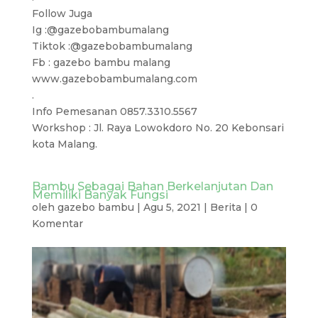
Follow Juga
Ig :@gazebobambumalang
Tiktok :@gazebobambumalang
Fb : gazebo bambu malang
www.gazebobambumalang.com
.
Info Pemesanan 0857.3310.5567
Workshop : Jl. Raya Lowokdoro No. 20 Kebonsari
kota Malang.
Bambu Sebagai Bahan Berkelanjutan Dan
Memiliki Banyak Fungsi
oleh
gazebo bambu
|
Agu 5, 2021
|
Berita
|
0
Komentar