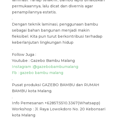
laminasi. Tahap terakhir, bambu lapis dihaluskan
permukaannya, lalu dicat dan divernis agar
penampilannya estetis.
.
Dengan teknik laminasi, penggunaan bambu
sebagai bahan bangunan menjadi makin
fleksibel. Kita pun turut berkontribusi terhadap
keberlanjutan lingkungan hidup
.
Follow Juga :
Youtube : Gazebo Bambu Malang
Instagram :
@gazebobambumalang
Fb : gazebo bambu malang
.
Pusat produksi GAZEBO BAMBU dan RUMAH
BAMBU kota Malang.
.
Info Pemesanan +62857.5510.3367(Whatsapp)
Workshop : Jl. Raya Lowokdoro No. 20 Kebonsari
kota Malang