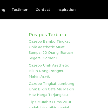
ing
Testimoni
Contact
Inspiration
Pos-pos Terbaru
Gazebo Bambu Tingkat
Unik Aesthetic Muat
Sampai 20 Orang, Buruan
Segera Diorder !!
Gazebo Unik Aesthetic
Bikin Nongkrongmu
Makin Asyik
Gazebo Tingkat Lumbung
Unik Bikin Cafe Mu Makin
Hitz Harga Terjangkau
Tips Murah !! Cuma 20 Jt
sudah bisa bikin modal