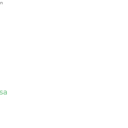
an
sa