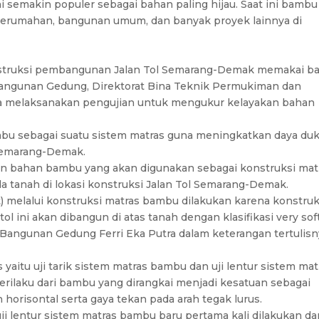
 semakin populer sebagai bahan paling hijau. Saat ini bambu
u perumahan, bangunan umum, dan banyak proyek lainnya di
struksi pembangunan Jalan Tol Semarang-Demak memakai b
 Bangunan Gedung, Direktorat Bina Teknik Permukiman dan
rya melaksanakan pengujian untuk mengukur kelayakan bahan
bu sebagai suatu sistem matras guna meningkatkan daya du
l Semarang-Demak.
n bahan bambu yang akan digunakan sebagai konstruksi mat
 tanah di lokasi konstruksi Jalan Tol Semarang-Demak.
) melalui konstruksi matras bambu dilakukan karena konstruk
tol ini akan dibangun di atas tanah dengan klasifikasi very sof
ur Bangunan Gedung Ferri Eka Putra dalam keterangan tertulisn
s yaitu uji tarik sistem matras bambu dan uji lentur sistem mat
ilaku dari bambu yang dirangkai menjadi kesatuan sebagai
 horisontal serta gaya tekan pada arah tegak lurus.
ji lentur sistem matras bambu baru pertama kali dilakukan da