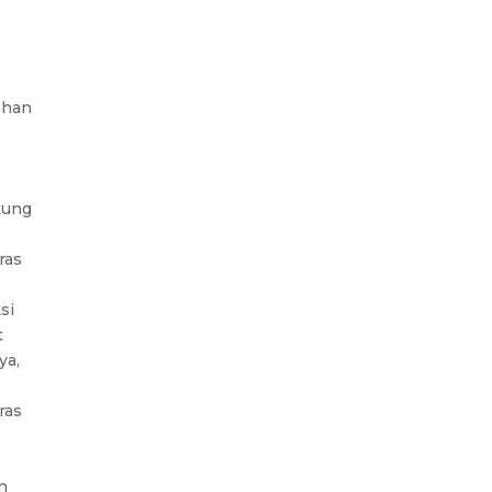
ahan
kung
ras
si
t
ya,
ras
n