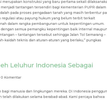
 ini merupakan konstruksi yang baru pertama sekali dilaksanak
an menjadi tantangan tersendiri bagi Kementerian PUPR dalam
adalah pada proses pengadaan tanah yang masih terbentur p
egulasi atau payung hukum yang belum terbit terkait
usnah dalam rangka pembangunan untuk kepentingan umum.
if dengan semua pemangku kepentingan baik internal maupu
antangan – tantangan tersebut sehingga Jalan Tol Semarang –
h-kaidah teknis dan aturan-aturan yang berlaku,” pungkas
h Leluhur Indonesia Sebagai
|
0 Komentar
 bagi manusia dan lingkungan mereka. Di Indonesia penggu
 telah dilakukan selama berabad-abad. Kami percaya bahwa