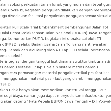
lam solusi perkuatan tanah lunak yang murah dan tepat gun
i Covid-19, kegiatan pengujian dilakukan dengan menerap
ga disediakan fasilitasi penyaksian pengujian secara virtual 
egiatan Full Scale Trial Embankment pembangunan Jalan Tol
lai Besar Pelaksanaan Jalan Nasional (BBPJN) Jawa Tengah
arga, Kementerian PUPR. Kegiatan ini diprakarsai oleh PT.
PPSD) selaku Badan Usaha Jalan Tol yang nantinya akan
arang-Demak dan didukung oleh PT Lapi ITB selaku perencana
emak seksi 1.
integrasi dengan tanggul laut dimana struktur timbunan di
as bambu setebal 17 lapis. Selain sistem matras bambu,
gan cara pemasangan material pengalir vertikal pra-fabrikasi
 menggunakan material pasir laut yang diambil menggunaka
u TSHD.
kan tidak hanya akan memberikan konstruksi tanggul laut
dari segi biaya, namun juga dapat menyediakan infrastruktur ya
 akan datang,” kata Kepala BBPJN Jawa Tengah – D.I. Yogyak