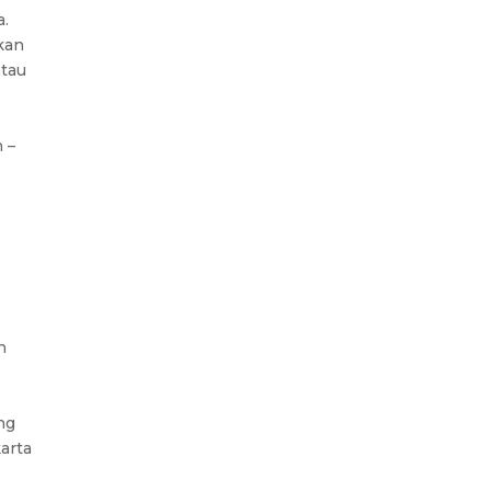
a.
kan
atau
 –
n
ng
arta