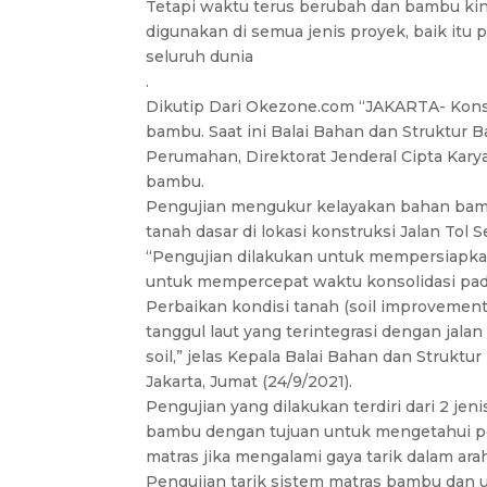
Tetapi waktu terus berubah dan bambu kini
digunakan di semua jenis proyek, baik it
seluruh dunia
.
Dikutip Dari Okezone.com “JAKARTA- Kon
bambu. Saat ini Balai Bahan dan Struktur
Perumahan, Direktorat Jenderal Cipta Ka
bambu.
Pengujian mengukur kelayakan bahan bam
tanah dasar di lokasi konstruksi Jalan To
“Pengujian dilakukan untuk mempersiapka
untuk mempercepat waktu konsolidasi pada
Perbaikan kondisi tanah (soil improvement
tanggul laut yang terintegrasi dengan jalan 
soil,” jelas Kepala Balai Bahan dan Strukt
Jakarta, Jumat (24/9/2021).
Pengujian yang dilakukan terdiri dari 2 jeni
bambu dengan tujuan untuk mengetahui per
matras jika mengalami gaya tarik dalam arah
Pengujian tarik sistem matras bambu dan u