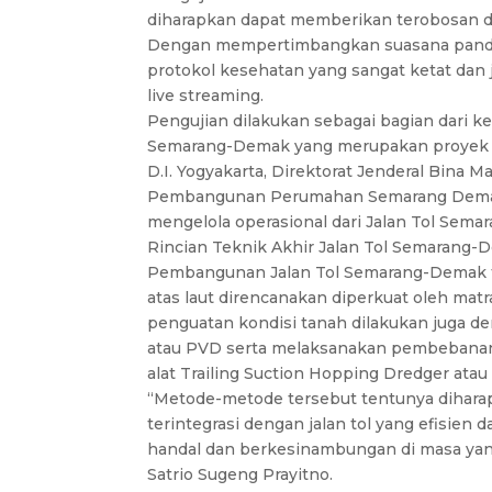
diharapkan dapat memberikan terobosan da
Dengan mempertimbangkan suasana pandem
protokol kesehatan yang sangat ketat dan ju
live streaming.
Pengujian dilakukan sebagai bagian dari k
Semarang-Demak yang merupakan proyek Ba
D.I. Yogyakarta, Direktorat Jenderal Bina M
Pembangunan Perumahan Semarang Demak (
mengelola operasional dari Jalan Tol Sem
Rincian Teknik Akhir Jalan Tol Semarang-D
Pembangunan Jalan Tol Semarang-Demak ter
atas laut direncanakan diperkuat oleh matr
penguatan kondisi tanah dilakukan juga den
atau PVD serta melaksanakan pembebanan
alat Trailing Suction Hopping Dredger ata
“Metode-metode tersebut tentunya diharap
terintegrasi dengan jalan tol yang efisien 
handal dan berkesinambungan di masa yang
Satrio Sugeng Prayitno.