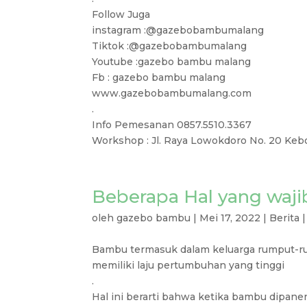
Follow Juga
instagram :@gazebobambumalang
Tiktok :@gazebobambumalang
Youtube :gazebo bambu malang
Fb : gazebo bambu malang
www.gazebobambumalang.com
.
Info Pemesanan 0857.5510.3367
Workshop : Jl. Raya Lowokdoro No. 20 Keb
Beberapa Hal yang waj
oleh
gazebo bambu
|
Mei 17, 2022
|
Berita
Bambu termasuk dalam keluarga rumput-r
memiliki laju pertumbuhan yang tinggi
.
Hal ini berarti bahwa ketika bambu dipa