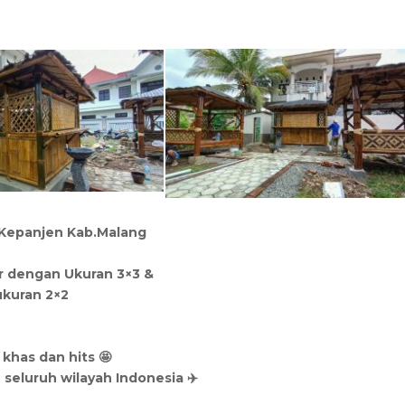
Kepanjen Kab.Malang
ar dengan Ukuran 3×3 &
ukuran 2×2
 khas dan hits 🤩
 seluruh wilayah Indonesia ✈️