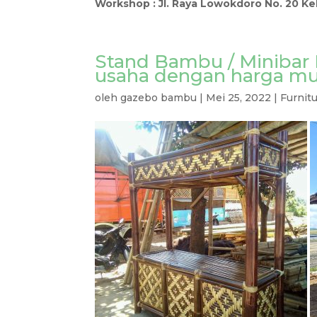
Workshop : Jl. Raya Lowokdoro No. 20 K
Stand Bambu / Minibar
usaha dengan harga m
oleh
gazebo bambu
|
Mei 25, 2022
|
Furnit