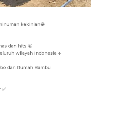
 minuman kekinian😁
has dan hits 🤩
seluruh wilayah Indonesia ✈️
ebo dan Rumah Bambu
r ✅