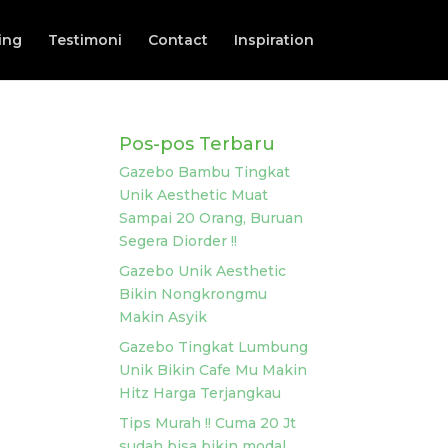
ing
Testimoni
Contact
Inspiration
Pos-pos Terbaru
Gazebo Bambu Tingkat
Unik Aesthetic Muat
Sampai 20 Orang, Buruan
Segera Diorder !!
Gazebo Unik Aesthetic
Bikin Nongkrongmu
Makin Asyik
Gazebo Tingkat Lumbung
Unik Bikin Cafe Mu Makin
Hitz Harga Terjangkau
Tips Murah !! Cuma 20 Jt
sudah bisa bikin modal