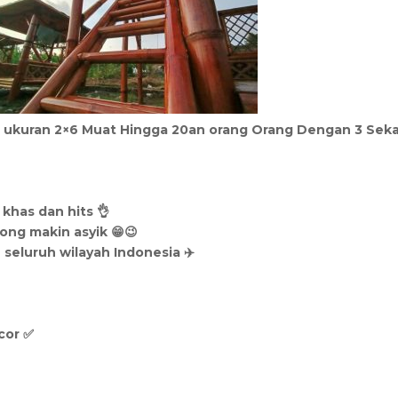
ukuran 2×6 Muat Hingga 20an orang Orang Dengan 3 Sek
 khas dan hits 👌
ong makin asyik 😁😉
 seluruh wilayah Indonesia ✈️
cor ✅