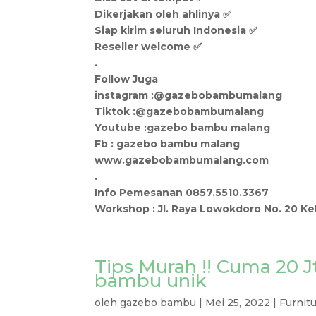
Dikerjakan oleh ahlinya ✅
Siap kirim seluruh Indonesia ✅
Reseller welcome ✅
.
Follow Juga
instagram :@gazebobambumalang
Tiktok :@gazebobambumalang
Youtube :gazebo bambu malang
Fb : gazebo bambu malang
www.gazebobambumalang.com
.
Info Pemesanan 0857.5510.3367
Workshop : Jl. Raya Lowokdoro No. 20 K
Tips Murah !! Cuma 20 J
bambu unik
oleh
gazebo bambu
|
Mei 25, 2022
|
Furnit