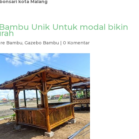
ebonsari kota Malang
 Bambu Unik Untuk modal bikin
urah
ure Bambu
,
Gazebo Bambu
|
0 Komentar