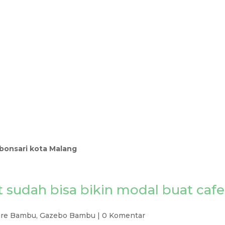
ebonsari kota Malang
t sudah bisa bikin modal buat cafe
ure Bambu
,
Gazebo Bambu
|
0 Komentar