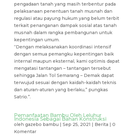
pengadaan tanah yang masih terbentur pada
pelaksanaan penentuan tanah musnah dan
regulasi atau payung hukum yang belum terbit
terkait penanganan dampak sosial atas tanah
musnah dalam rangka pembangunan untuk
kepentingan umum.
“Dengan melaksanakan koordinasi intensif
dengan semua pemangku kepentingan baik
internal maupun eksternal, kami optimis dapat
mengatasi tantangan – tantangan tersebut
sehingga Jalan Tol Semarang – Demak dapat
terwujud sesuai dengan kaidah-kaidah teknis
dan aturan-aturan yang berlaku,” pungkas
Satrio.”.
Pemanfaatan Bambu Oleh Leluhur
Indonesia Sebagai Bahan Konstruksi
oleh
gazebo bambu
|
Sep 25, 2021
|
Berita
|
0
Komentar