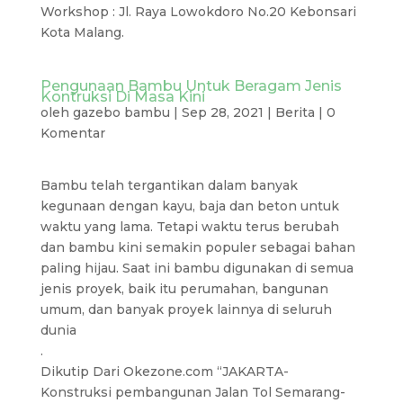
Workshop : Jl. Raya Lowokdoro No.20 Kebonsari
Kota Malang.
Pengunaan Bambu Untuk Beragam Jenis
Kontruksi Di Masa Kini
oleh
gazebo bambu
|
Sep 28, 2021
|
Berita
|
0
Komentar
Bambu telah tergantikan dalam banyak
kegunaan dengan kayu, baja dan beton untuk
waktu yang lama. Tetapi waktu terus berubah
dan bambu kini semakin populer sebagai bahan
paling hijau. Saat ini bambu digunakan di semua
jenis proyek, baik itu perumahan, bangunan
umum, dan banyak proyek lainnya di seluruh
dunia
.
Dikutip Dari Okezone.com “JAKARTA-
Konstruksi pembangunan Jalan Tol Semarang-