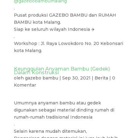
@gazebobambumalang
.
Pusat produksi GAZEBO BAMBU dan RUMAH
BAMBU kota Malang.
Siap ke seluruh wilayah Indonesia ✈️
.
Workshop : Jl. Raya Lowokdoro No. 20 Kebonsari
kota Malang.
Keunggulan Anyaman Bambu (Gedek)
Dalam Konstruksi
oleh
gazebo bambu
|
Sep 30, 2021
|
Berita
|
0
Komentar
Umumnya anyaman bambu atau gedek
digunakan sebagai material dinding rumah di
rumah-rumah tradisional Indonesia
.
Selain karena mudah ditemukan,