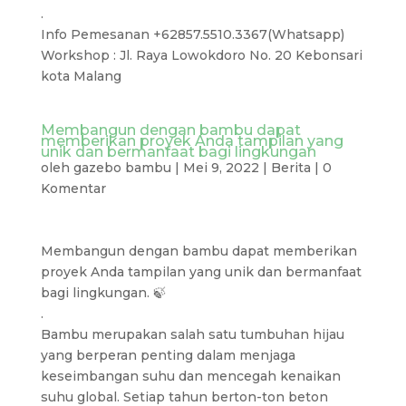
.
Info Pemesanan +62857.5510.3367(Whatsapp)
Workshop : Jl. Raya Lowokdoro No. 20 Kebonsari
kota Malang
Membangun dengan bambu dapat
memberikan proyek Anda tampilan yang
unik dan bermanfaat bagi lingkungan
oleh
gazebo bambu
|
Mei 9, 2022
|
Berita
|
0
Komentar
Membangun dengan bambu dapat memberikan
proyek Anda tampilan yang unik dan bermanfaat
bagi lingkungan. 🍃
.
Bambu merupakan salah satu tumbuhan hijau
yang berperan penting dalam menjaga
keseimbangan suhu dan mencegah kenaikan
suhu global. Setiap tahun berton-ton beton