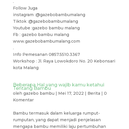
.
Follow Juga
instagram :@gazebobambumalang
Tiktok :@gazebobambumalang
Youtube :gazebo bambu malang
Fb : gazebo bambu malang
www.gazebobambumalang.com
.
Info Pemesanan 0857.5510.3367
Workshop : Jl. Raya Lowokdoro No. 20 Kebonsari
kota Malang
Beberapa Hal yang wajib kamu ketahui
Tentang Bambu
oleh
gazebo bambu
|
Mei 17, 2022
|
Berita
|
0
Komentar
Bambu termasuk dalam keluarga rumput-
rumputan, yang dapat menjadi penjelasan
mengapa bambu memiliki laju pertumbuhan