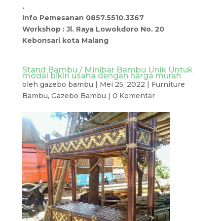
.
Info Pemesanan 0857.5510.3367
Workshop : Jl. Raya Lowokdoro No. 20
Kebonsari kota Malang
Stand Bambu / Minibar Bambu Unik Untuk
modal bikin usaha dengan harga murah
oleh
gazebo bambu
|
Mei 25, 2022
|
Furniture
Bambu
,
Gazebo Bambu
|
0 Komentar