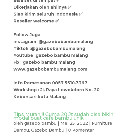
Bisa set di tempat ✅
Dikerjakan oleh ahlinya ✅
Siap kirim seluruh Indonesia ✅
Reseller welcome ✅
.
Follow Juga
instagram :@gazebobambumalang
Tiktok :@gazebobambumalang
Youtube :gazebo bambu malang
Fb : gazebo bambu malang
www.gazebobambumalang.com
.
Info Pemesanan 0857.5510.3367
Workshop : Jl. Raya Lowokdoro No. 20
Kebonsari kota Malang
Tips Murah !! Cuma 20 Jt sudah bisa bikin
modal buat cafe bambu unik
oleh
gazebo bambu
|
Mei 25, 2022
|
Furniture
Bambu
,
Gazebo Bambu
|
0 Komentar