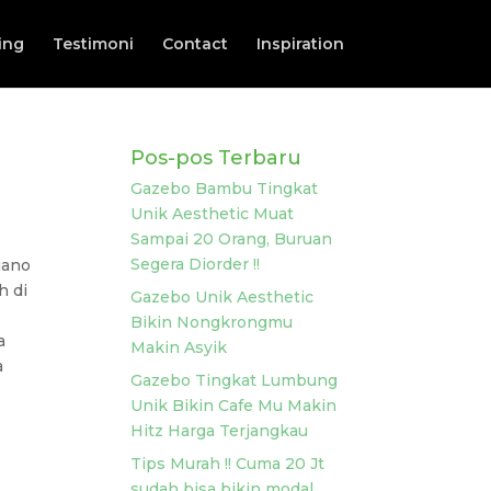
ing
Testimoni
Contact
Inspiration
Pos-pos Terbaru
Gazebo Bambu Tingkat
Unik Aesthetic Muat
Sampai 20 Orang, Buruan
Segera Diorder !!
gano
h di
Gazebo Unik Aesthetic
Bikin Nongkrongmu
a
Makin Asyik
a
Gazebo Tingkat Lumbung
Unik Bikin Cafe Mu Makin
Hitz Harga Terjangkau
Tips Murah !! Cuma 20 Jt
sudah bisa bikin modal