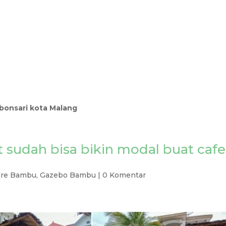
ebonsari kota Malang
t sudah bisa bikin modal buat cafe
ure Bambu
,
Gazebo Bambu
|
0 Komentar