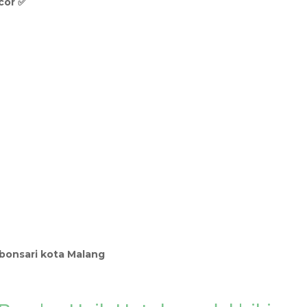
cor ✅
ebonsari kota Malang