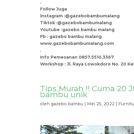
.
Follow Juga
instagram :@gazebobambumalang
Tiktok :@gazebobambumalang
Youtube :gazebo bambu malang
Fb : gazebo bambu malang
www.gazebobambumalang.com
.
Info Pemesanan 0857.5510.3367
Workshop : Jl. Raya Lowokdoro No. 20 K
Tips Murah !! Cuma 20 J
bambu unik
oleh
gazebo bambu
|
Mei 25, 2022
|
Furnit