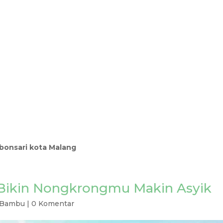
ebonsari kota Malang
 Bikin Nongkrongmu Makin Asyik
 Bambu
|
0 Komentar