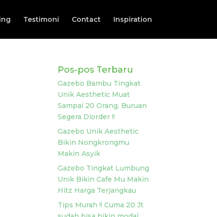
ing
Testimoni
Contact
Inspiration
Pos-pos Terbaru
Gazebo Bambu Tingkat
Unik Aesthetic Muat
Sampai 20 Orang, Buruan
Segera Diorder !!
Gazebo Unik Aesthetic
Bikin Nongkrongmu
Makin Asyik
Gazebo Tingkat Lumbung
Unik Bikin Cafe Mu Makin
Hitz Harga Terjangkau
Tips Murah !! Cuma 20 Jt
sudah bisa bikin modal