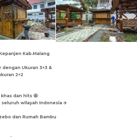
Kepanjen Kab.Malang
ar dengan Ukuran 3×3 &
ukuran 2×2
 khas dan hits 🤩
 seluruh wilayah Indonesia ✈️
azebo dan Rumah Bambu