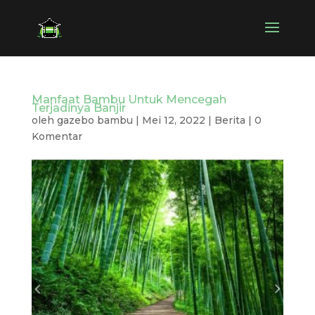
Manfaat Bambu Untuk Mencegah
Terjadinya Banjir
oleh
gazebo bambu
|
Mei 12, 2022
|
Berita
|
0
Komentar