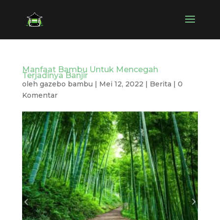
Manfaat Bambu Untuk Mencegah
Terjadinya Banjir
oleh
gazebo bambu
|
Mei 12, 2022
|
Berita
|
0
Komentar