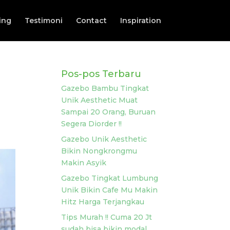
ing
Testimoni
Contact
Inspiration
Pos-pos Terbaru
Gazebo Bambu Tingkat
Unik Aesthetic Muat
Sampai 20 Orang, Buruan
Segera Diorder !!
Gazebo Unik Aesthetic
Bikin Nongkrongmu
Makin Asyik
Gazebo Tingkat Lumbung
Unik Bikin Cafe Mu Makin
Hitz Harga Terjangkau
Tips Murah !! Cuma 20 Jt
sudah bisa bikin modal