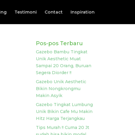
ing
Testimoni
Contact
Inspiration
Pos-pos Terbaru
Gazebo Bambu Tingkat
Unik Aesthetic Muat
Sampai 20 Orang, Buruan
Segera Diorder !!
Gazebo Unik Aesthetic
Bikin Nongkrongmu
Makin Asyik
Gazebo Tingkat Lumbung
Unik Bikin Cafe Mu Makin
Hitz Harga Terjangkau
Tips Murah !! Cuma 20 Jt
sudah bisa bikin modal