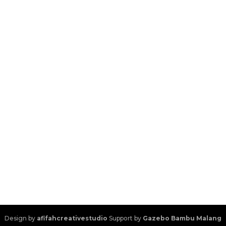
Design by
afifahcreativestudio
Support by
Gazebo Bambu Malang