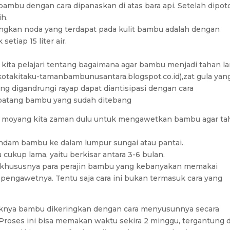
bambu dengan cara dipanaskan di atas bara api. Setelah dipot
ih.
gkan noda yang terdapat pada kulit bambu adalah dengan
tiap 15 liter air.
sa kita pelajari tentang bagaimana agar bambu menjadi tahan l
//kotakitaku-tamanbambunusantara.blogspot.co.id),zat gula yan
g digandrungi rayap dapat diantisipasi dengan cara
 batang bambu yang sudah ditebang
k moyang kita zaman dulu untuk mengawetkan bambu agar ta
dam bambu ke dalam lumpur sungai atau pantai.
up lama, yaitu berkisar antara 3-6 bulan.
, khususnya para perajin bambu yang kebanyakan memakai
 pengawetnya. Tentu saja cara ini bukan termasuk cara yang
iknya bambu dikeringkan dengan cara menyusunnya secara
i. Proses ini bisa memakan waktu sekira 2 minggu, tergantung d