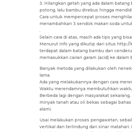
3. Hilangkan getah yang ada dalam batang 
potong, lalu bambu direbus hingga mendid
Cara untuk mempercepat proses menghilan
menambahkan 3 sendok makan soda untuk se
.
Selain cara di atas, masih ada tips yang bi
Menurut info yang dikutip dari situs http:
terdapat dalam batang bambu dan cenderun
memasukkan cairan garam (acid) ke dalam
Banyak metoda yang dilakukan oleh nene
lama.
Ada yang melakukannya dengan cara meren
Waktu merendamnya membutuhkan waktu cuk
Berbeda lagi dengan masyarakat sekarang
minyak tanah atau oli bekas sebagai bahas
alami.
Usai melakukan proses pengawetan, seba
vertikal dan terlindung dari sinar matahar