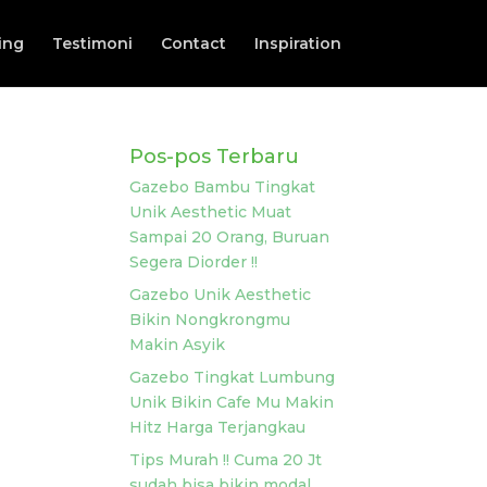
ing
Testimoni
Contact
Inspiration
Pos-pos Terbaru
Gazebo Bambu Tingkat
Unik Aesthetic Muat
Sampai 20 Orang, Buruan
Segera Diorder !!
Gazebo Unik Aesthetic
Bikin Nongkrongmu
Makin Asyik
Gazebo Tingkat Lumbung
Unik Bikin Cafe Mu Makin
Hitz Harga Terjangkau
Tips Murah !! Cuma 20 Jt
sudah bisa bikin modal