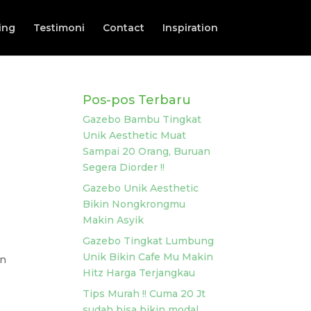
ing
Testimoni
Contact
Inspiration
Pos-pos Terbaru
Gazebo Bambu Tingkat
Unik Aesthetic Muat
Sampai 20 Orang, Buruan
Segera Diorder !!
Gazebo Unik Aesthetic
Bikin Nongkrongmu
Makin Asyik
Gazebo Tingkat Lumbung
Unik Bikin Cafe Mu Makin
an
Hitz Harga Terjangkau
Tips Murah !! Cuma 20 Jt
sudah bisa bikin modal