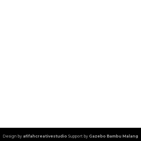
Design by
afifahcreativestudio
Support by
Gazebo Bambu Malang