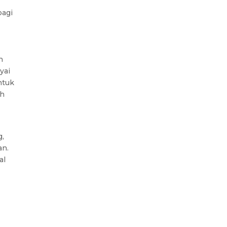
bagi
n
yai
ntuk
uh
g,
an.
al