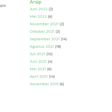
Arsip
apis
Juni 2022
(2)
Mei 2022
(6)
November 2021
(2)
Oktober 2021
(3)
September 2021
(14)
Agustus 2021
(18)
Juli 2021
(10)
Juni 2021
(4)
Mei 2021
(6)
April 2021
(14)
November 2019
(6)