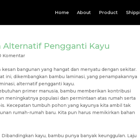
Home
About
Product
Shipp
Alternatif Pengganti Kayu
0 Komentar
kesan bangunan yang hangat dan menyatu dengan sekitar.
 saat ini, dikembangkan bambu laminasi, yang penampakannya
nasi, alternatif pengganti kayu.
 kebutuhan primer manusia, bambu memberikan kontribusi
an meningkatnya populasi dan permintaan atas rumah serta
pis. Kecepatan tumbuh pohon yang kayunya kita ambil tak
nan rumah-rumah baru. Kita pun harus memikirkan bahan
u. Dibandingkan kayu, bambu punya banyak keunggulan. Laju