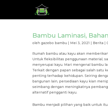
Bambu Laminasi, Bahan 
oleh
gazebo bambu
|
Mei 3, 2021
|
Berita
|
Rumah bambu atau kayu akan memberikan 
Untuk fleksibilitas penggunaan material,
menyerupai kayu. Mari mengenal bambu lami
Terkait dengan papan sebagai salah satu
penting terhadap kehidupan. Seiring deng
bangunan lain, persediaan kayu kian meni
seimbang dengan meningkatnya pembangu
alternatif pengganti kayu.
Bambu menjadi pilihan yang baik untuk it