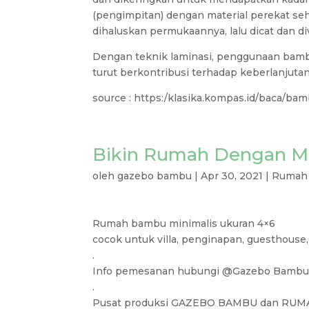
(pengimpitan) dengan material perekat seh
dihaluskan permukaannya, lalu dicat dan di
Dengan teknik laminasi, penggunaan bambu
turut berkontribusi terhadap keberlanjuta
source : https:/klasika.kompas.id/baca/ba
Bikin Rumah Dengan Mod
oleh
gazebo bambu
|
Apr 30, 2021
|
Rumah
Rumah bambu minimalis ukuran 4×6
cocok untuk villa, penginapan, guesthouse, 
.
Info pemesanan hubungi @Gazebo Bambu 
.
Pusat produksi GAZEBO BAMBU dan RUM