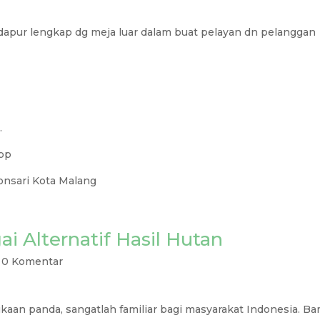
dapur lengkap dg meja luar dalam buat pelayan dn pelanggan
.
app
onsari Kota Malang
Alternatif Hasil Hutan
|
0 Komentar
aan panda, sangatlah familiar bagi masyarakat Indonesia. B