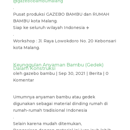
@gazebobambumalang
.
Pusat produksi GAZEBO BAMBU dan RUMAH
BAMBU kota Malang.
Siap ke seluruh wilayah Indonesia ✈️
.
Workshop : Jl. Raya Lowokdoro No. 20 Kebonsari
kota Malang.
Keunggulan Anyaman Bambu (Gedek)
Dalam Konstruksi
oleh
gazebo bambu
|
Sep 30, 2021
|
Berita
|
0
Komentar
Umumnya anyaman bambu atau gedek
digunakan sebagai material dinding rumah di
rumah-rumah tradisional Indonesia
.
Selain karena mudah ditemukan,