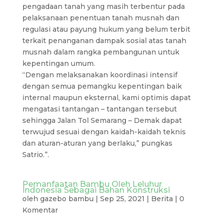
pengadaan tanah yang masih terbentur pada
pelaksanaan penentuan tanah musnah dan
regulasi atau payung hukum yang belum terbit
terkait penanganan dampak sosial atas tanah
musnah dalam rangka pembangunan untuk
kepentingan umum.
“Dengan melaksanakan koordinasi intensif
dengan semua pemangku kepentingan baik
internal maupun eksternal, kami optimis dapat
mengatasi tantangan – tantangan tersebut
sehingga Jalan Tol Semarang – Demak dapat
terwujud sesuai dengan kaidah-kaidah teknis
dan aturan-aturan yang berlaku,” pungkas
Satrio.”.
Pemanfaatan Bambu Oleh Leluhur
Indonesia Sebagai Bahan Konstruksi
oleh
gazebo bambu
|
Sep 25, 2021
|
Berita
|
0
Komentar