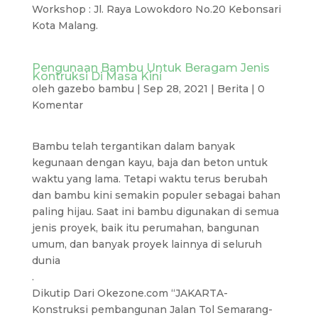
Workshop : Jl. Raya Lowokdoro No.20 Kebonsari
Kota Malang.
Pengunaan Bambu Untuk Beragam Jenis
Kontruksi Di Masa Kini
oleh
gazebo bambu
|
Sep 28, 2021
|
Berita
|
0
Komentar
Bambu telah tergantikan dalam banyak
kegunaan dengan kayu, baja dan beton untuk
waktu yang lama. Tetapi waktu terus berubah
dan bambu kini semakin populer sebagai bahan
paling hijau. Saat ini bambu digunakan di semua
jenis proyek, baik itu perumahan, bangunan
umum, dan banyak proyek lainnya di seluruh
dunia
.
Dikutip Dari Okezone.com “JAKARTA-
Konstruksi pembangunan Jalan Tol Semarang-