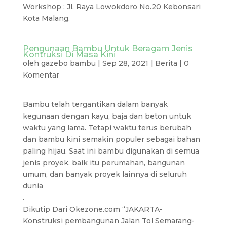
Workshop : Jl. Raya Lowokdoro No.20 Kebonsari
Kota Malang.
Pengunaan Bambu Untuk Beragam Jenis
Kontruksi Di Masa Kini
oleh
gazebo bambu
|
Sep 28, 2021
|
Berita
|
0
Komentar
Bambu telah tergantikan dalam banyak
kegunaan dengan kayu, baja dan beton untuk
waktu yang lama. Tetapi waktu terus berubah
dan bambu kini semakin populer sebagai bahan
paling hijau. Saat ini bambu digunakan di semua
jenis proyek, baik itu perumahan, bangunan
umum, dan banyak proyek lainnya di seluruh
dunia
.
Dikutip Dari Okezone.com “JAKARTA-
Konstruksi pembangunan Jalan Tol Semarang-