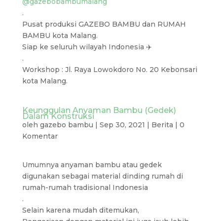
@gazebobambumalang
.
Pusat produksi GAZEBO BAMBU dan RUMAH
BAMBU kota Malang.
Siap ke seluruh wilayah Indonesia ✈️
.
Workshop : Jl. Raya Lowokdoro No. 20 Kebonsari
kota Malang.
Keunggulan Anyaman Bambu (Gedek)
Dalam Konstruksi
oleh
gazebo bambu
|
Sep 30, 2021
|
Berita
|
0
Komentar
Umumnya anyaman bambu atau gedek
digunakan sebagai material dinding rumah di
rumah-rumah tradisional Indonesia
.
Selain karena mudah ditemukan,