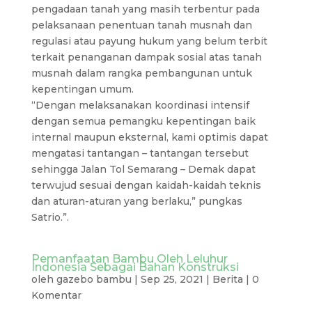
pengadaan tanah yang masih terbentur pada
pelaksanaan penentuan tanah musnah dan
regulasi atau payung hukum yang belum terbit
terkait penanganan dampak sosial atas tanah
musnah dalam rangka pembangunan untuk
kepentingan umum.
“Dengan melaksanakan koordinasi intensif
dengan semua pemangku kepentingan baik
internal maupun eksternal, kami optimis dapat
mengatasi tantangan – tantangan tersebut
sehingga Jalan Tol Semarang – Demak dapat
terwujud sesuai dengan kaidah-kaidah teknis
dan aturan-aturan yang berlaku,” pungkas
Satrio.”.
Pemanfaatan Bambu Oleh Leluhur
Indonesia Sebagai Bahan Konstruksi
oleh
gazebo bambu
|
Sep 25, 2021
|
Berita
|
0
Komentar