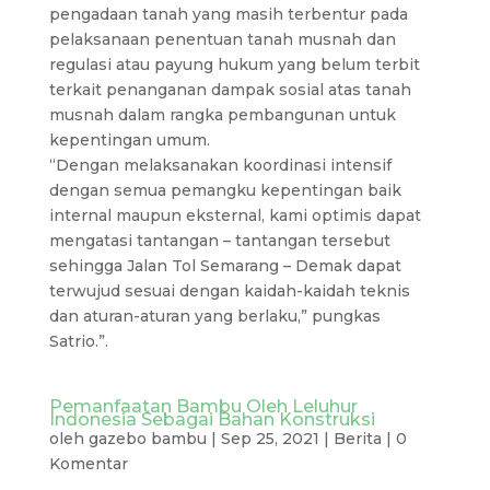
pengadaan tanah yang masih terbentur pada
pelaksanaan penentuan tanah musnah dan
regulasi atau payung hukum yang belum terbit
terkait penanganan dampak sosial atas tanah
musnah dalam rangka pembangunan untuk
kepentingan umum.
“Dengan melaksanakan koordinasi intensif
dengan semua pemangku kepentingan baik
internal maupun eksternal, kami optimis dapat
mengatasi tantangan – tantangan tersebut
sehingga Jalan Tol Semarang – Demak dapat
terwujud sesuai dengan kaidah-kaidah teknis
dan aturan-aturan yang berlaku,” pungkas
Satrio.”.
Pemanfaatan Bambu Oleh Leluhur
Indonesia Sebagai Bahan Konstruksi
oleh
gazebo bambu
|
Sep 25, 2021
|
Berita
|
0
Komentar