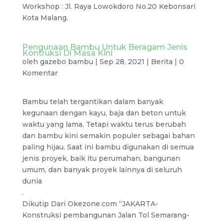
Workshop : Jl. Raya Lowokdoro No.20 Kebonsari
Kota Malang.
Pengunaan Bambu Untuk Beragam Jenis
Kontruksi Di Masa Kini
oleh
gazebo bambu
|
Sep 28, 2021
|
Berita
|
0
Komentar
Bambu telah tergantikan dalam banyak
kegunaan dengan kayu, baja dan beton untuk
waktu yang lama. Tetapi waktu terus berubah
dan bambu kini semakin populer sebagai bahan
paling hijau. Saat ini bambu digunakan di semua
jenis proyek, baik itu perumahan, bangunan
umum, dan banyak proyek lainnya di seluruh
dunia
.
Dikutip Dari Okezone.com “JAKARTA-
Konstruksi pembangunan Jalan Tol Semarang-