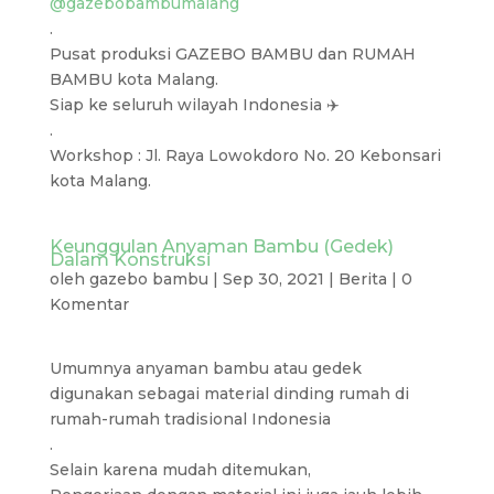
@gazebobambumalang
.
Pusat produksi GAZEBO BAMBU dan RUMAH
BAMBU kota Malang.
Siap ke seluruh wilayah Indonesia ✈️
.
Workshop : Jl. Raya Lowokdoro No. 20 Kebonsari
kota Malang.
Keunggulan Anyaman Bambu (Gedek)
Dalam Konstruksi
oleh
gazebo bambu
|
Sep 30, 2021
|
Berita
|
0
Komentar
Umumnya anyaman bambu atau gedek
digunakan sebagai material dinding rumah di
rumah-rumah tradisional Indonesia
.
Selain karena mudah ditemukan,