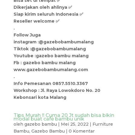
Bisa set di tempat ✅
Dikerjakan oleh ahlinya ✅
Siap kirim seluruh Indonesia ✅
Reseller welcome ✅
.
Follow Juga
instagram :@gazebobambumalang
Tiktok :@gazebobambumalang
Youtube :gazebo bambu malang
Fb : gazebo bambu malang
www.gazebobambumalang.com
.
Info Pemesanan 0857.5510.3367
Workshop : Jl. Raya Lowokdoro No. 20
Kebonsari kota Malang
Tips Murah !! Cuma 20 Jt sudah bisa bikin
modal buat cafe bambu unik
oleh
gazebo bambu
|
Mei 25, 2022
|
Furniture
Bambu
,
Gazebo Bambu
|
0 Komentar