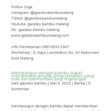
.
Follow Juga
instagram :@gazebobambumalang
Tiktok :@gazebobambumalang
Youtube :gazebo bambu malang
Fb : gazebo bambu malang
www.gazebobambumalang.com
.
Info Pemesanan 0857.5510.3367
Workshop : Jl. Raya Lowokdoro No. 20 Kebonsari
kota Malang
Membangun dengan bambu dapat
memberikan proyek Anda tampilan yang
unik dan bermanfaat bagi lingkungan
oleh
gazebo bambu
|
Mei 9, 2022
|
Berita
|
0
Komentar
Membangun dengan bambu dapat memberikan