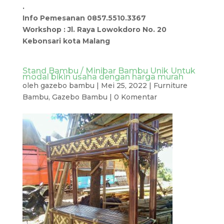
.
Info Pemesanan 0857.5510.3367
Workshop : Jl. Raya Lowokdoro No. 20
Kebonsari kota Malang
Stand Bambu / Minibar Bambu Unik Untuk
modal bikin usaha dengan harga murah
oleh
gazebo bambu
|
Mei 25, 2022
|
Furniture
Bambu
,
Gazebo Bambu
|
0 Komentar