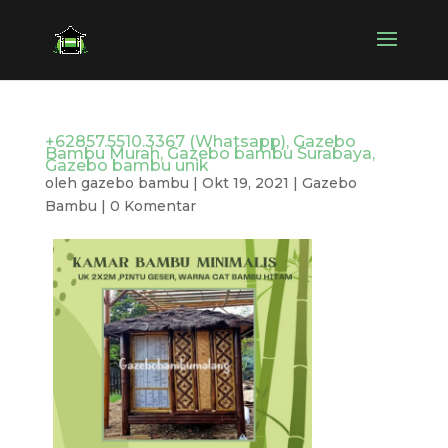
+62857.5510.3367 (Whatsapp), Gazebo
Bambu Murah, Gazebo bambu Surabaya,
Gazebo bambu unik
oleh
gazebo bambu
|
Okt 19, 2021
|
Gazebo
Bambu
|
0 Komentar