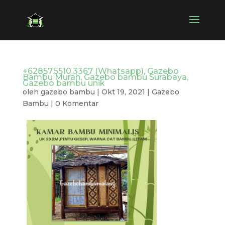
+62857.5510.3367 (Whatsapp), Gazebo
Bambu Murah, Gazebo bambu Surabaya,
Gazebo bambu unik
oleh
gazebo bambu
|
Okt 19, 2021
|
Gazebo
Bambu
|
0 Komentar