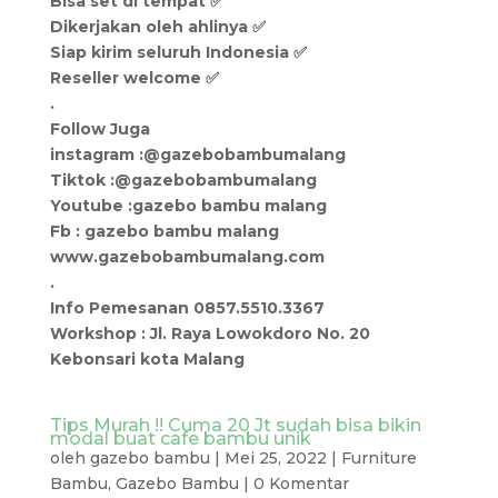
Bisa set di tempat ✅
Dikerjakan oleh ahlinya ✅
Siap kirim seluruh Indonesia ✅
Reseller welcome ✅
.
Follow Juga
instagram :@gazebobambumalang
Tiktok :@gazebobambumalang
Youtube :gazebo bambu malang
Fb : gazebo bambu malang
www.gazebobambumalang.com
.
Info Pemesanan 0857.5510.3367
Workshop : Jl. Raya Lowokdoro No. 20
Kebonsari kota Malang
Tips Murah !! Cuma 20 Jt sudah bisa bikin
modal buat cafe bambu unik
oleh
gazebo bambu
|
Mei 25, 2022
|
Furniture
Bambu
,
Gazebo Bambu
|
0 Komentar