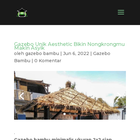
Gazebo Unik Aesthetic Bikin Nongkrongmu
Makin Asyik
oleh
gazebo bambu
|
Jun 6, 2022
|
Gazebo
Bambu
|
0 Komentar
.
Gazebo bambu minimalis ukuran 2×2 siap