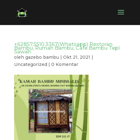
+62857.5510.3367(Whatsapp) Restoran
Bambu, Rumah Bambu, Cafe Bambu Tepi
Sawah
oleh
gazebo bambu
|
Okt 21, 2021
|
Uncategorized
|
0 Komentar