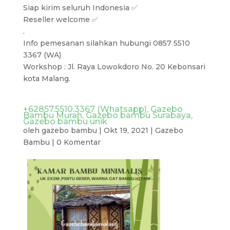
Siap kirim seluruh Indonesia ✅
Reseller welcome ✅
.
Info pemesanan silahkan hubungi 0857 5510
3367 (WA)
Workshop : Jl. Raya Lowokdoro No. 20 Kebonsari
kota Malang.
+62857.5510.3367 (Whatsapp), Gazebo
Bambu Murah, Gazebo bambu Surabaya,
Gazebo bambu unik
oleh
gazebo bambu
|
Okt 19, 2021
|
Gazebo
Bambu
|
0 Komentar