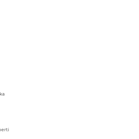
eka
erti