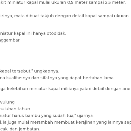
akit miniatur kapal mulai ukuran 0,5 meter sampai 2,5 meter.
dirinya, mata dibuat takjub dengan detail kapal sampai ukuran
iatur kapal ini hanya otodidak.
enggambar.
 kapal tersebut,” ungkapnya.
 kualitasnya dan sifatnya yang dapat bertahan lama.
gga kelebihan miniatur kapal miliknya yakni detail dengan an
wulung.
 puluhan tahun
atur harus bambu yang sudah tua,” ujarnya.
l, ia juga mulai merambah membuat kerajinan yang lainnya sep
ecak, dan jembatan.