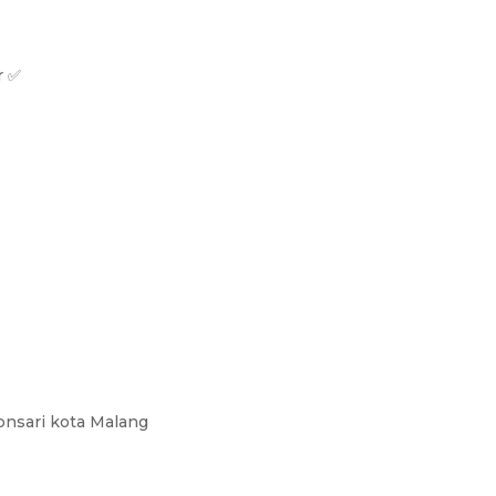
r ✅
onsari kota Malang