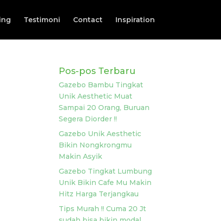
ing
Testimoni
Contact
Inspiration
Pos-pos Terbaru
Gazebo Bambu Tingkat
Unik Aesthetic Muat
Sampai 20 Orang, Buruan
Segera Diorder !!
Gazebo Unik Aesthetic
Bikin Nongkrongmu
Makin Asyik
Gazebo Tingkat Lumbung
Unik Bikin Cafe Mu Makin
Hitz Harga Terjangkau
Tips Murah !! Cuma 20 Jt
sudah bisa bikin modal