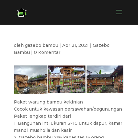
oleh
gazebo bambu
|
Apr 21, 2021
|
Gazebo
Bambu
|
0 Komentar
Paket warung bambu kekinian
Cocok untuk kawasan persawahan/pegunungan
Paket lengkap terdiri dari
1. Bangunan inti ukuran 3×10 untuk dapur, kamar
mandi, musholla dan kasir
2. Gazebo bambu 2×6 kapasitas 15 orang