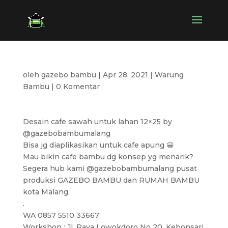
oleh
gazebo bambu
|
Apr 28, 2021
|
Warung
Bambu
|
0 Komentar
Desain cafe sawah untuk lahan 12×25 by
@gazebobambumalang
Bisa jg diaplikasikan untuk cafe apung 😀
Mau bikin cafe bambu dg konsep yg menarik?
Segera hub kami @gazebobambumalang pusat
produksi GAZEBO BAMBU dan RUMAH BAMBU
kota Malang.
.
WA 0857 5510 33667
Workshop : Jl. Raya Lowokdoro No 20. Kebonsari