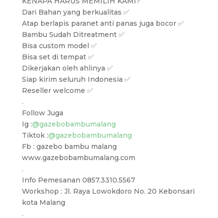
KENAPA HARUS MEMILIH KAMI?
Dari Bahan yang berkualitas ✅
Atap berlapis paranet anti panas juga bocor ✅
Bambu Sudah Ditreatment ✅
Bisa custom model ✅
Bisa set di tempat ✅
Dikerjakan oleh ahlinya ✅
Siap kirim seluruh Indonesia ✅
Reseller welcome ✅
.
Follow Juga
Ig :
@gazebobambumalang
Tiktok :
@gazebobambumalang
Fb : gazebo bambu malang
www.gazebobambumalang.com
.
Info Pemesanan 0857.3310.5567
Workshop : Jl. Raya Lowokdoro No. 20 Kebonsari
kota Malang
.