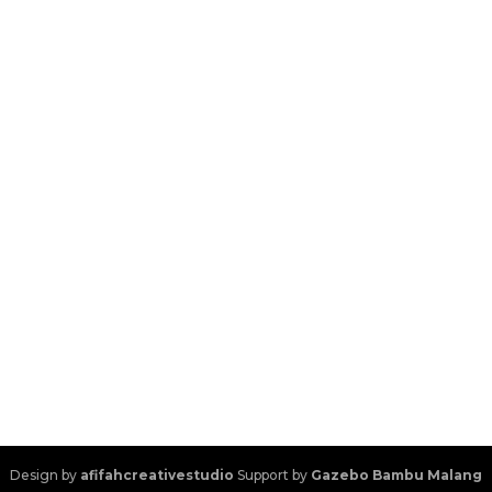
Design by
afifahcreativestudio
Support by
Gazebo Bambu Malang