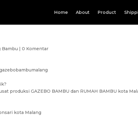
Home
About
Product
Shipp
g Bambu
|
0 Komentar
 @gazebobambumalang
ik?
usat produksi GAZEBO BAMBU dan RUMAH BAMBU kota Mal
onsari kota Malang