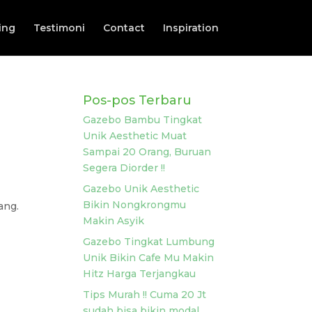
ing
Testimoni
Contact
Inspiration
Pos-pos Terbaru
Gazebo Bambu Tingkat
Unik Aesthetic Muat
Sampai 20 Orang, Buruan
Segera Diorder !!
Gazebo Unik Aesthetic
Bikin Nongkrongmu
ang.
Makin Asyik
Gazebo Tingkat Lumbung
Unik Bikin Cafe Mu Makin
Hitz Harga Terjangkau
Tips Murah !! Cuma 20 Jt
sudah bisa bikin modal