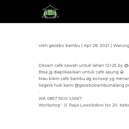
oleh
gazebo bambu
|
Apr 28, 2021
|
Warun
Desain cafe sawah untuk lahan 12×25 by
Bisa jg diaplikasikan untuk cafe apung 😀
Mau bikin cafe bambu dg konsep yg menar
Segera hub kami @gazebobambumalang p
.
WA 0857 5510 33667
Workshop : Jl. Raya Lowokdoro No 20. Keb