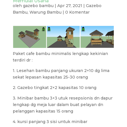
Memulai Usaha
oleh
gazebo bambu
|
Apr 27, 2021
|
Gazebo
Bambu
,
Warung Bambu
|
0 Komentar
Paket cafe bambu minimalis lengkap kekinian
terdiri dr :
1. Lesehan bambu panjang ukuran 2×10 dg lima
sekat lepasan kapasitas 25-30 orang
2. Gazebo tingkat 2×2 kapasitas 10 orang
3. Minibar bambu 3×3 utuk resepsionis dn dapur
lengkap dg meja luar dalam buat pelayan dn
pelanggan kapasitas 15 orang
4. kursi panjang 3 sisi untuk minibar