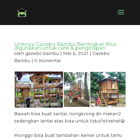
Uniknya Gazebo Bambu Bertingkat Bisa
digunakan untuk cafe & penginapan
oleh
gazebo bambu
|
Mei 6, 2021
|
Gazebo
Bambu
|
0 Komentar
Bawah bisa buat santai, nongkrong dn makan2
sedangkan lantai atas bisa untuk tidur/istirahat😁
.
Monggo bisa buat tambahan kamar untuk tamu