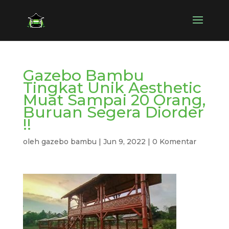
Gazebo Bambu
Tingkat Unik Aesthetic
Muat Sampai 20 Orang,
Buruan Segera Diorder
!!
oleh
gazebo bambu
|
Jun 9, 2022
|
0 Komentar