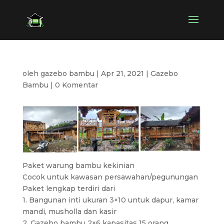
oleh
gazebo bambu
|
Apr 21, 2021
|
Gazebo
Bambu
|
0 Komentar
Paket warung bambu kekinian
Cocok untuk kawasan persawahan/pegunungan
Paket lengkap terdiri dari
1. Bangunan inti ukuran 3×10 untuk dapur, kamar
mandi, musholla dan kasir
2. Gazebo bambu 2×6 kapasitas 15 orang