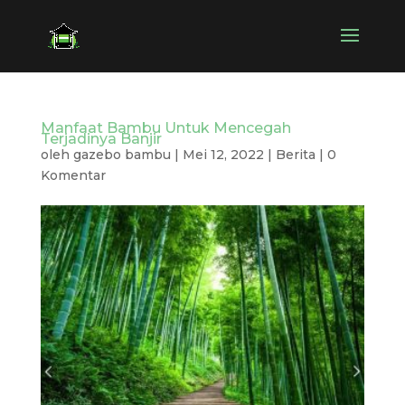
Manfaat Bambu Untuk Mencegah
Terjadinya Banjir
oleh
gazebo bambu
|
Mei 12, 2022
|
Berita
|
0
Komentar