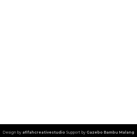
Design by
afifahcreativestudio
Support by
Gazebo Bambu Malang