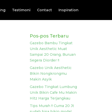
ing
Testimoni
Contact
Inspiration
Pos-pos Terbaru
Gazebo Bambu Tingkat
Unik Aesthetic Muat
Sampai 20 Orang, Buruan
Segera Diorder !!
Gazebo Unik Aesthetic
Bikin Nongkrongmu
Makin Asyik
Gazebo Tingkat Lumbung
Unik Bikin Cafe Mu Makin
Hitz Harga Terjangkau
Tips Murah !! Cuma 20 Jt
sudah bisa bikin modal