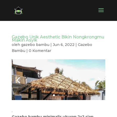
Gazebo Unik Aesthetic Bikin Nongkrongmu
Makin Asyik
oleh
gazebo bambu
|
Jun 6, 2022
|
Gazebo
Bambu
|
0 Komentar
.
Gazebo bambu minimalis ukuran 2×2 siap