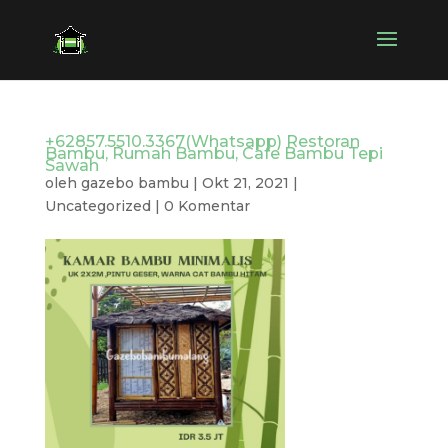
+62857.5510.3367(Whatsapp) Restoran
Bambu, Rumah Bambu, Cafe Bambu Tepi
Sawah
oleh
gazebo bambu
|
Okt 21, 2021
|
Uncategorized
|
0 Komentar