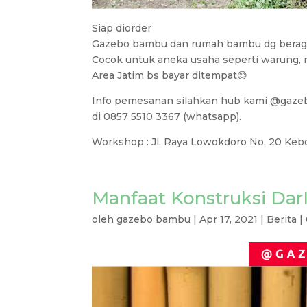
Siap diorder
Gazebo bambu dan rumah bambu dg berag
Cocok untuk aneka usaha seperti warung, re
Area Jatim bs bayar ditempat😊
Info pemesanan silahkan hub kami @gaz
di 0857 5510 3367 (whatsapp).
Workshop : Jl. Raya Lowokdoro No. 20 Keb
Manfaat Konstruksi Da
oleh
gazebo bambu
|
Apr 17, 2021
|
Berita
|