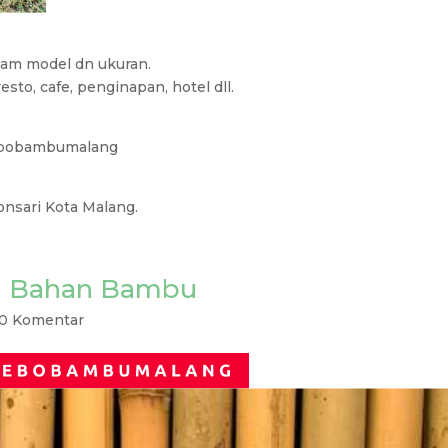
am model dn ukuran.
sto, cafe, penginapan, hotel dll.
ebobambumalang
onsari Kota Malang.
rI Bahan Bambu
0 Komentar