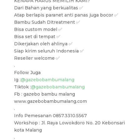
KENAPA HARUS MEMILIH KAMI?
Dari Bahan yang berkualitas ✅
Atap berlapis paranet anti panas juga bocor ✅
Bambu Sudah Ditreatment ✅
Bisa custom model ✅
Bisa set di tempat ✅
Dikerjakan oleh ahlinya ✅
Siap kirim seluruh Indonesia ✅
Reseller welcome ✅
.
Follow Juga
Ig :
@gazebobambumalang
Tiktok :
@gazebobambumalang
Fb : gazebo bambu malang
www.gazebobambumalang.com
.
Info Pemesanan 0857.3310.5567
Workshop : Jl. Raya Lowokdoro No. 20 Kebonsari
kota Malang
.