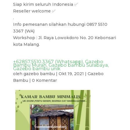
Siap kirim seluruh Indonesia ✅
Reseller welcome ✅
.
Info pemesanan silahkan hubungi 0857 5510
3367 (WA)
Workshop : Jl. Raya Lowokdoro No. 20 Kebonsari
kota Malang.
+62857.5510.3367 (Whatsapp), Gazebo
Bambu Murah, Gazebo bambu Surabaya,
Gazebo bambu unik
oleh
gazebo bambu
|
Okt 19, 2021
|
Gazebo
Bambu
|
0 Komentar