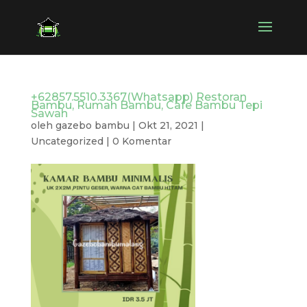
+62857.5510.3367(Whatsapp) Restoran
Bambu, Rumah Bambu, Cafe Bambu Tepi
Sawah
oleh
gazebo bambu
|
Okt 21, 2021
|
Uncategorized
|
0 Komentar