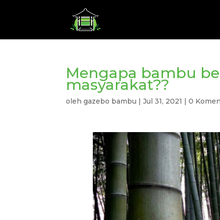
Mengapa bambu ber
masyarakat??
oleh
gazebo bambu
|
Jul 31, 2021
|
0 Komen