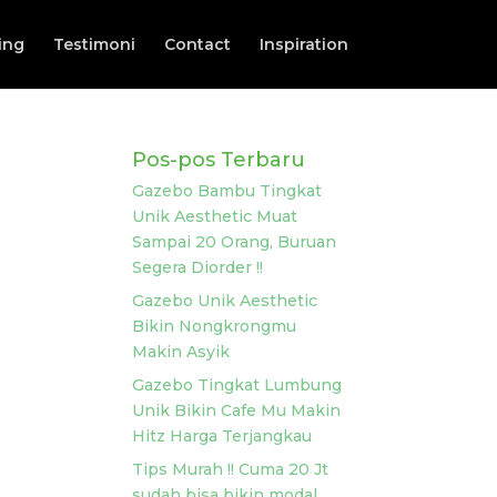
ing
Testimoni
Contact
Inspiration
Pos-pos Terbaru
Gazebo Bambu Tingkat
Unik Aesthetic Muat
Sampai 20 Orang, Buruan
Segera Diorder !!
Gazebo Unik Aesthetic
Bikin Nongkrongmu
Makin Asyik
Gazebo Tingkat Lumbung
Unik Bikin Cafe Mu Makin
Hitz Harga Terjangkau
Tips Murah !! Cuma 20 Jt
sudah bisa bikin modal