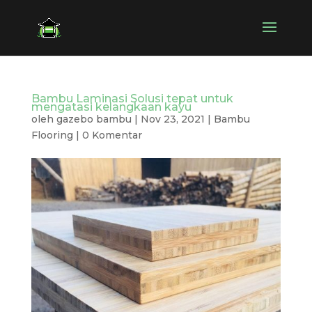
Bambu Laminasi Solusi tepat untuk
mengatasi kelangkaan kayu
oleh
gazebo bambu
|
Nov 23, 2021
|
Bambu
Flooring
|
0 Komentar