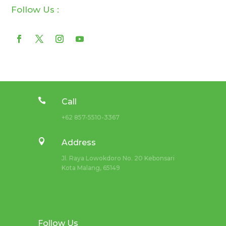
Follow Us :

Call
+62 857-5510-3367

Address
Jl. Raya Lowokdoro No. 20 Kebonsari
Kota Malang, 65149
Follow Us