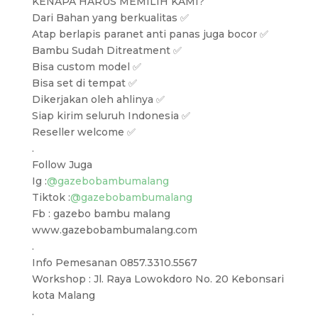
KENAPA HARUS MEMILIH KAMI?
Dari Bahan yang berkualitas ✅
Atap berlapis paranet anti panas juga bocor ✅
Bambu Sudah Ditreatment ✅
Bisa custom model ✅
Bisa set di tempat ✅
Dikerjakan oleh ahlinya ✅
Siap kirim seluruh Indonesia ✅
Reseller welcome ✅
.
Follow Juga
Ig :
@gazebobambumalang
Tiktok :
@gazebobambumalang
Fb : gazebo bambu malang
www.gazebobambumalang.com
.
Info Pemesanan 0857.3310.5567
Workshop : Jl. Raya Lowokdoro No. 20 Kebonsari
kota Malang
.