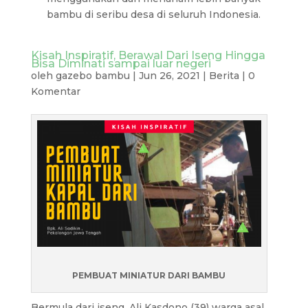
bambu di seribu desa di seluruh Indonesia.
Kisah Inspiratif, Berawal Dari Iseng Hingga
Bisa Diminati sampai luar negeri
oleh
gazebo bambu
|
Jun 26, 2021
|
Berita
|
0
Komentar
PEMBUAT MINIATUR DARI BAMBU
Bermula dari iseng, Ali Kasdono (39) warga asal