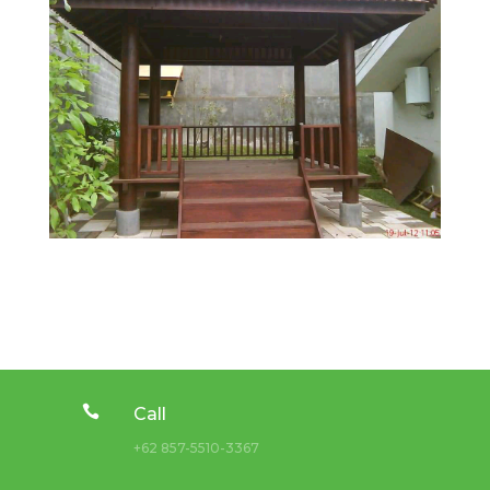

Call
+62 857-5510-3367