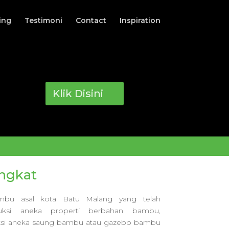
ing
Testimoni
Contact
Inspiration
Klik Disini
ngkat
ambu asal kota Batu Malang yang telah
ksi aneka properti berbahan bambu,
i aneka saung bambu atau gazebo bambu