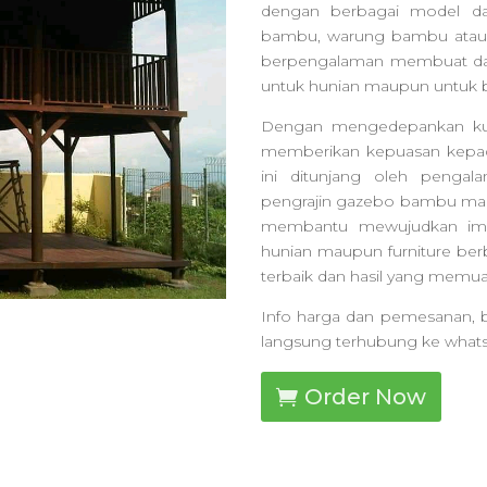
dengan berbagai model da
bambu, warung bambu atau 
berpengalaman membuat da
untuk hunian maupun untuk b
Dengan mengedepankan kuali
memberikan kepuasan kepada
ini ditunjang oleh penga
pengrajin gazebo bambu mala
membantu mewujudkan impi
hunian maupun furniture be
terbaik dan hasil yang memua
Info harga dan pemesanan, b
langsung terhubung ke what
Order Now