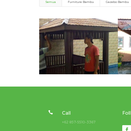
Semua
Furniture Bambu
Gazebo Bambu

Call
Fol
+62 857-5510-3367