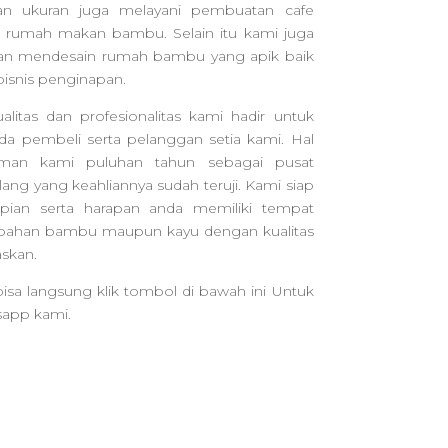
n ukuran juga melayani pembuatan cafe
rumah makan bambu. Selain itu kami juga
n mendesain rumah bambu yang apik baik
isnis penginapan.
tas dan profesionalitas kami hadir untuk
 pembeli serta pelanggan setia kami. Hal
laman kami puluhan tahun sebagai pusat
ng yang keahliannya sudah teruji. Kami siap
an serta harapan anda memiliki tempat
rbahan bambu maupun kayu dengan kualitas
skan.
isa langsung klik tombol di bawah ini Untuk
sapp kami.