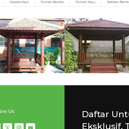
Gazebo Kayu
Rumah Bambu
Rumah Kayu
Sedotan Bam
low Us
Daftar Un
Eksklusif, 