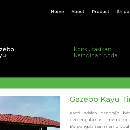
Home
About
Product
Shipp
zebo
Konsultasikan
yu
Keinginan Anda
Gazebo Kayu Ti
Kami adalah pengrajin b
berpengalaman memprodu
Berpengalaman memproduks