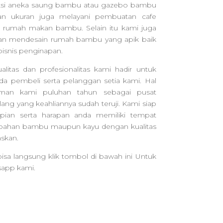
i aneka saung bambu atau gazebo bambu
n ukuran juga melayani pembuatan cafe
rumah makan bambu. Selain itu kami juga
n mendesain rumah bambu yang apik baik
isnis penginapan.
tas dan profesionalitas kami hadir untuk
 pembeli serta pelanggan setia kami. Hal
laman kami puluhan tahun sebagai pusat
ng yang keahliannya sudah teruji. Kami siap
an serta harapan anda memiliki tempat
rbahan bambu maupun kayu dengan kualitas
skan.
isa langsung klik tombol di bawah ini Untuk
sapp kami.