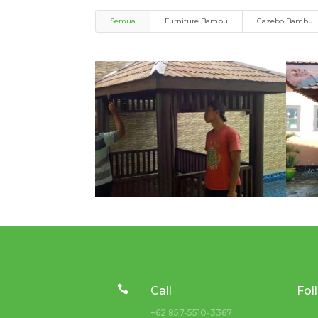
Semua
Furniture Bambu
Gazebo Bambu

Call
Fol
+62 857-5510-3367