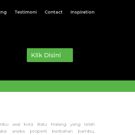
ing
Testimoni
Contact
Inspiration
Klik Disini
ambu asal kota Batu Malang yang telah
ksi aneka properti berbahan bambu,