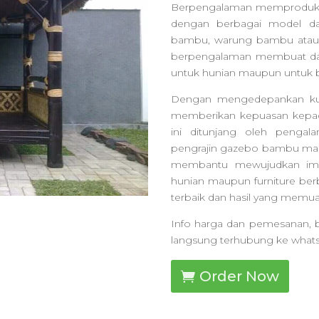
Berpengalaman memproduks
dengan berbagai model da
bambu, warung bambu atau 
berpengalaman membuat da
untuk hunian maupun untuk b
Dengan mengedepankan kuali
memberikan kepuasan kepada
ini ditunjang oleh penga
pengrajin gazebo bambu mala
membantu mewujudkan impi
hunian maupun furniture be
terbaik dan hasil yang memua
Info harga dan pemesanan, b
langsung terhubung ke what
Order Now