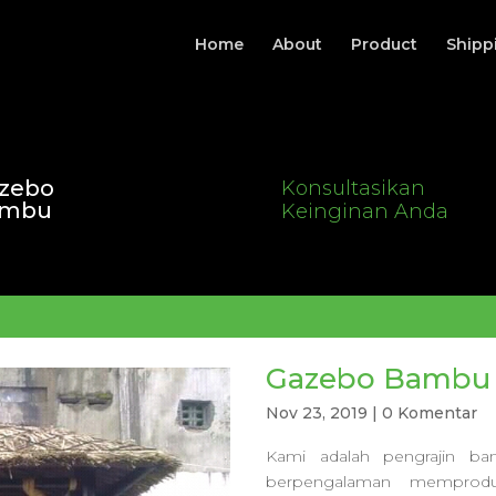
Home
About
Product
Shipp
zebo
Konsultasikan
ambu
Keinginan Anda
Gazebo Bambu
Nov 23, 2019
|
0 Komentar
Kami adalah pengrajin b
berpengalaman memprodu