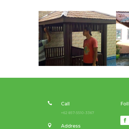

Call
Fol
+62 857-5510-3367

Address