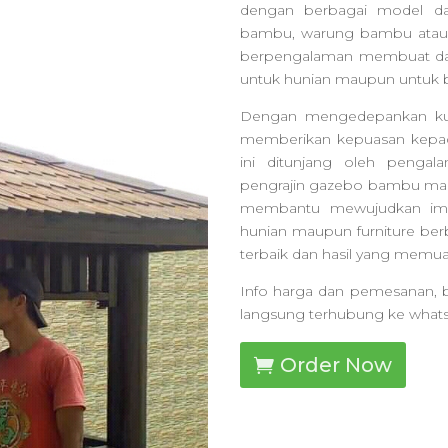
dengan berbagai model da
bambu, warung bambu atau 
berpengalaman membuat da
untuk hunian maupun untuk b
Dengan mengedepankan kuali
memberikan kepuasan kepada
ini ditunjang oleh penga
pengrajin gazebo bambu mala
membantu mewujudkan impi
hunian maupun furniture be
terbaik dan hasil yang memua
Info harga dan pemesanan, b
langsung terhubung ke what
Order Now