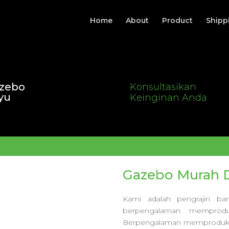
Home
About
Product
Shipp
zebo
Konsultasikan
yu
Keinginan Anda
Gazebo Murah D
Kami adalah pengrajin b
berpengalaman memprodu
Berpengalaman memproduks