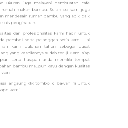
n ukuran juga melayani pembuatan cafe
rumah makan bambu. Selain itu kami juga
n mendesain rumah bambu yang apik baik
isnis penginapan.
tas dan profesionalitas kami hadir untuk
 pembeli serta pelanggan setia kami. Hal
laman kami puluhan tahun sebagai pusat
ng yang keahliannya sudah teruji. Kami siap
an serta harapan anda memiliki tempat
rbahan bambu maupun kayu dengan kualitas
skan.
isa langsung klik tombol di bawah ini Untuk
sapp kami.