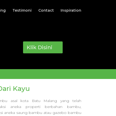
ing
Testimoni
Contact
Inspiration
Klik Disini
ari Kayu
ambu asal kota Batu Malang yang telah
ksi aneka properti berbahan bambu,
i aneka saung bambu atau gazebo bambu