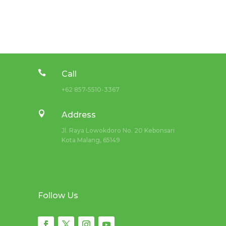

Call
+62 857-5510-3367

Address
Jl. Raya Lowokdoro No. 20 Kebonsari
Kota Malang, 65149
Follow Us