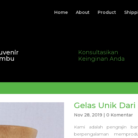
Home
About
Product
Shipp
uvenir
Konsultasikan
ambu
Keinginan Anda
Gelas Unik Dar
Nov 28, 2019
|
0 Komentar
Kami adalah pengrajin b
berpengalaman memprodu