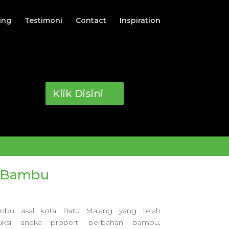
ing
Testimoni
Contact
Inspiration
Klik Disini
i Bambu
ambu asal kota Batu Malang yang telah
ksi aneka properti berbahan bambu,