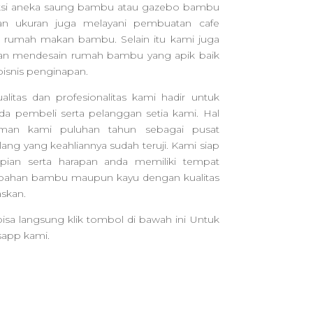
i aneka saung bambu atau gazebo bambu
n ukuran juga melayani pembuatan cafe
rumah makan bambu. Selain itu kami juga
n mendesain rumah bambu yang apik baik
isnis penginapan.
tas dan profesionalitas kami hadir untuk
 pembeli serta pelanggan setia kami. Hal
laman kami puluhan tahun sebagai pusat
ng yang keahliannya sudah teruji. Kami siap
an serta harapan anda memiliki tempat
rbahan bambu maupun kayu dengan kualitas
skan.
isa langsung klik tombol di bawah ini Untuk
sapp kami.