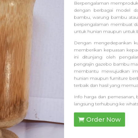
Berpengalaman memproduks
dengan berbagai model da
bambu, warung bambu atau 
berpengalaman membuat da
untuk hunian maupun untuk b
Dengan mengedepankan kuali
memberikan kepuasan kepada
ini ditunjang oleh penga
pengrajin gazebo bambu mala
membantu mewujudkan impi
hunian maupun furniture be
terbaik dan hasil yang memua
Info harga dan pemesanan, b
langsung terhubung ke what
Order Now