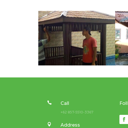

Call
Fol
+62 857-5510-3367

Address